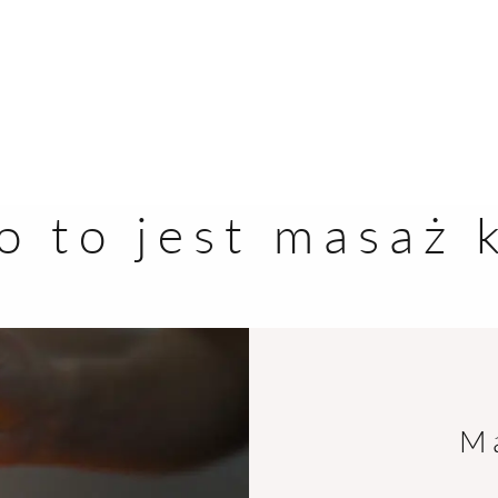
MENU
o to jest masaż 
STRONA GŁÓWN
OFERTA
SZKOLENIA
M