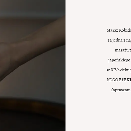
BLOG
UMÓW SIĘ
Masaż Kobido
za jedną z n
masażu t
japońskiego
w XIV wieku 
KOGO EFEK
Zapraszam
STRONA GŁÓWNA
OFERTA
SZKOLENIA