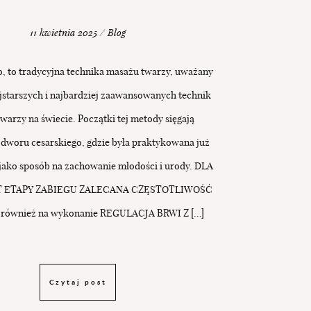
11 kwietnia 2025 / Blog
, to tradycyjna technika masażu twarzy, uważany
ajstarszych i najbardziej zaawansowanych technik
warzy na świecie. Początki tej metody sięgają
 dworu cesarskiego, gdzie była praktykowana już
jako sposób na zachowanie młodości i urody. DLA
T ETAPY ZABIEGU ZALECANA CZĘSTOTLIWOŚĆ
 również na wykonanie REGULACJA BRWI Z […]
Czytaj post