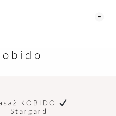
kobido
A
asaż KOBIDO
Stargard