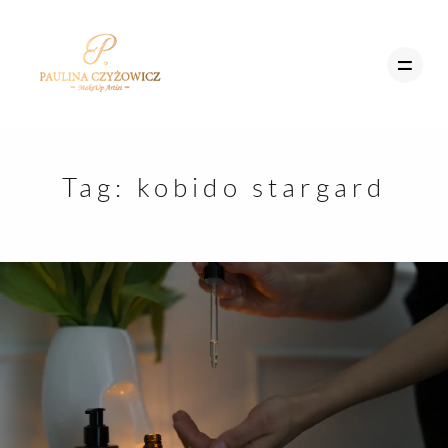
MENU
Tag:
kobido stargard
STRONA GŁÓWNA
STRON
OFERTA
GŁÓWN
SZKOLENIA
BLOG
OFERTA
UMÓW SIĘ
SZKOLE