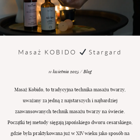
BLOG
UMÓW
SIĘ
Masaż KOBIDO
Stargard
11 kwietnia 2025 / Blog
Masaż Kobido, to tradycyjna technika masażu twarzy,
uważany za jedną z najstarszych i najbardziej
zaawansowanych technik masażu twarzy na świecie.
Początki tej metody sięgają japońskiego dworu cesarskiego,
gdzie była praktykowana już w XIV wieku jako sposób na