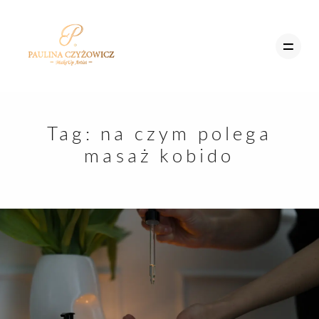
MENU
Tag:
na czym polega
STRONA GŁÓWNA
masaż kobido
STRON
OFERTA
GŁÓWN
SZKOLENIA
BLOG
OFERTA
UMÓW SIĘ
SZKOLE