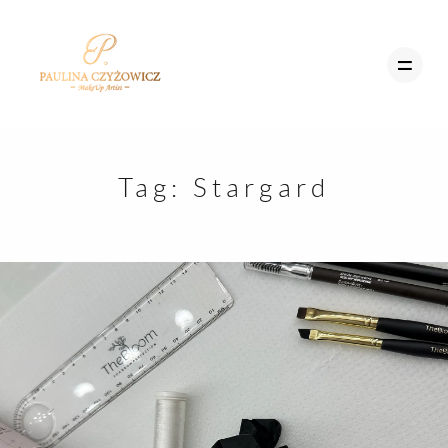
MENU
Tag:
Stargard
STRONA GŁÓWNA
STRON
OFERTA
GŁÓWN
SZKOLENIA
BLOG
OFERTA
UMÓW SIĘ
SZKOLE