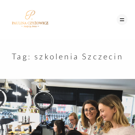
MENU
Tag:
szkolenia Szczecin
STRONA GŁÓWNA
STRON
OFERTA
GŁÓWN
SZKOLENIA
BLOG
OFERTA
UMÓW SIĘ
SZKOLE