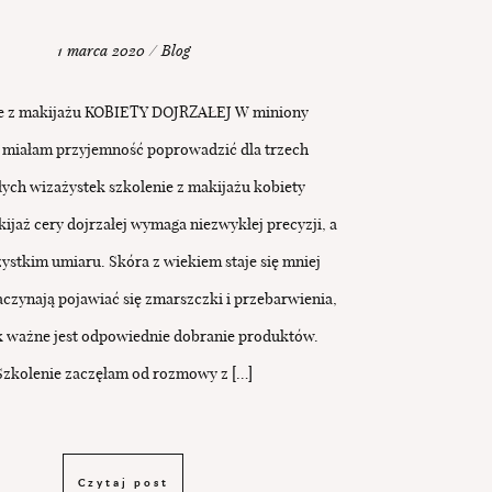
1 marca 2020 / Blog
e z makijażu KOBIETY DOJRZAŁEJ W miniony
miałam przyjemność poprowadzić dla trzech
ych wizażystek szkolenie z makijażu kobiety
kijaż cery dojrzałej wymaga niezwykłej precyzji, a
ystkim umiaru. Skóra z wiekiem staje się mniej
aczynają pojawiać się zmarszczki i przebarwienia,
k ważne jest odpowiednie dobranie produktów.
Szkolenie zaczęłam od rozmowy z […]
Czytaj post