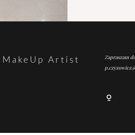
Zapraszam do
 MakeUp Artist
p.czyzowicz@