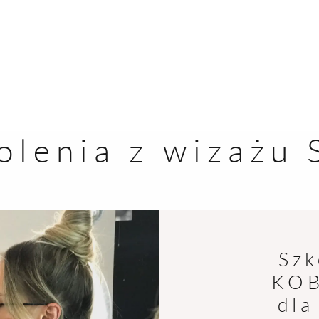
MENU
olenia z wizażu 
STRONA GŁÓWN
OFERTA
Szk
SZKOLENIA
KOB
dla