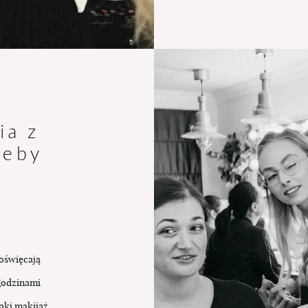
BLOG
UMÓW SIĘ
ia z
zeby
poświęcają
godzinami
aki makijaż