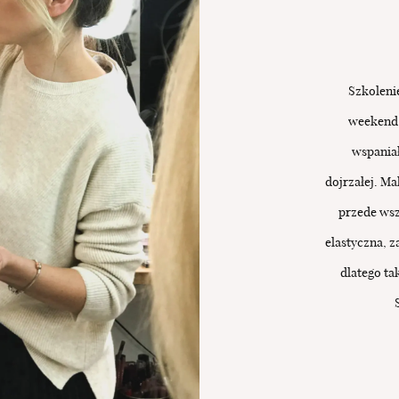
BLOG
UMÓW SIĘ
Szkoleni
weekend 
wspaniał
dojrzałej. Ma
przede wsz
elastyczna, z
dlatego ta
STRONA GŁÓWNA
OFERTA
SZKOLENIA