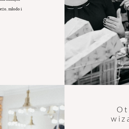
eżo, młodo i
Ot
wiz