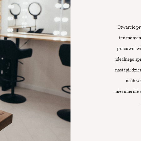
Otwarcie pr
ten moment
pracowni wi
idealnego sp
nastąpił dzi
osób ws
niezmiernie 