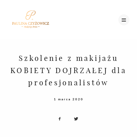
MENU
Szkolenie z makijażu
STRONA GŁÓWNA
KOBIETY DOJRZAŁEJ dla
STRON
OFERTA
profesjonalistów
GŁÓWN
SZKOLENIA
1 marca 2020
BLOG
OFERTA
UMÓW SIĘ
SZKOLE