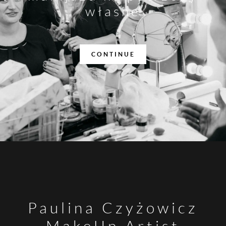
własne
CONTINUE
Paulina Czyżowicz
MakeUp Artist