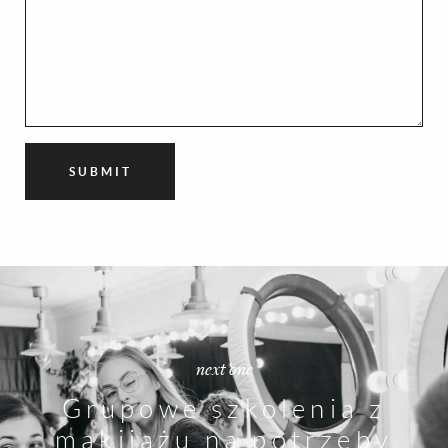
next one
Grupowe szkolenia z
makijażu na potrzeby